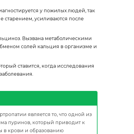
иагностируется у пожилых людей, так
е старением, усиливаются после
льциноз. Вызвана метаболическими
бменом солей кальция в организме и
оторый ставится, когда исследования
заболевания.
тропатии является то, что одной из
ма пуринов, который приводит к
 в крови и образованию