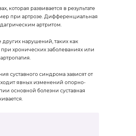
х, которая развивается в результате
имер при артрозе. Дифференциальная
одагрическим артритом.
е других нарушений, таких как
 при хронических заболеваниях или
артропатия.
ения суставного синдрома зависят от
сходит явных изменений опорно-
пии основной болезни суставная
ивается.