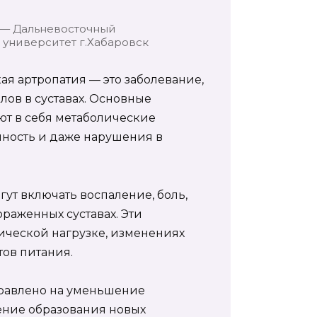
 — Дальневосточный
университет г.Хабаровск
я артропатия — это заболевание,
лов в суставах. Основные
ют в себя метаболические
ность и даже нарушения в
ут включать воспаление, боль,
раженных суставах. Эти
ической нагрузке, изменениях
ов питания.
равлено на уменьшение
щение образования новых