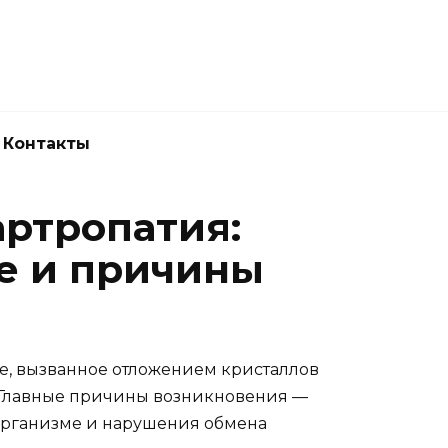
Новокузнецк
(3843) 52-62-10
Контакты
артропатия:
е и причины
е, вызванное отложением кристаллов
и. Главные причины возникновения —
организме и нарушения обмена