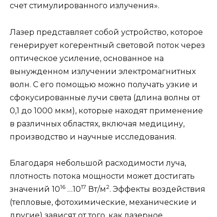
счет стимулированного излучения».
Лазер представляет собой устройство, которое
генерирует когерентный световой поток через
оптическое усиление, основанное на
вынужденном излучении электромагнитных
волн. С его помощью можно получать узкие и
сфокусированные лучи света (длина волны от
0,1 до 1000 мкм), которые находят применение
в различных областях, включая медицину,
производство и научные исследования.
Благодаря небольшой расходимости луча,
плотность потока мощности может достигать
16
17
2
значений 10
…10
Вт/м
. Эффекты воздействия
(тепловые, фотохимические, механические и
другие) зависят от того, как лазерное