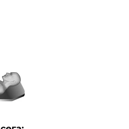
сега: