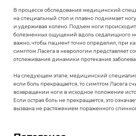
В процессе обследования медицинский специ
на специальный стол и плавно поднимает ногу 
и удерживая колено. Подъем ноги происходит
болезненных ощущений вдоль седалищного не
важно, чтобы пациент точно определил, при ка
симптом Ласега в неврологии представляет с
отслеживания динамики протекания заболева
На следующем этапе, медицинский специалист
если боль прекращается, то симптом Ласега с
возвращении ноги в исходное положение исто
Если острая боль не прекращается, это означает
вызвана не растяжением пораженного спинног