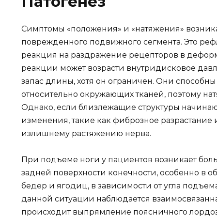
Патогенез
Симптомы «положения» и «натяжения» возник
поврежденного подвижного сегмента. Это реф
реакция на раздражение рецепторов в деформи
реакции может возрасти внутридисковое дав
запас длины, хотя он ограничен. Они способн
относительно окружающих тканей, поэтому нат
Однако, если близлежащие структуры начинаю
изменения, такие как фиброзное разрастание 
излишнему растяжению нерва.
При подъеме ноги у пациентов возникает боль
задней поверхности конечности, особенно в о
бедер и ягодиц, в зависимости от угла подъема
данной ситуации наблюдается взаимосвязанная
происходит выпрямление поясничного лордоз