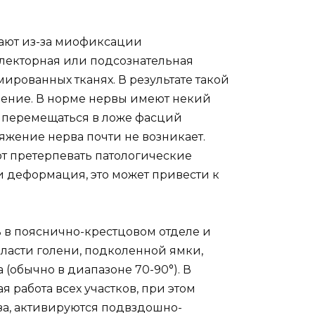
ают из-за миофиксации
лекторная или подсознательная
рованных тканях. В результате такой
ление. В норме нервы имеют некий
ы перемещаться в ложе фасций
яжение нерва почти не возникает.
т претерпевать патологические
и деформация, это может привести к
 в пояснично-крестцовом отделе и
бласти голени, подколенной ямки,
 (обычно в диапазоне 70-90°). В
 работа всех участков, при этом
а, активируются подвздошно-