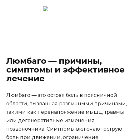
Перейти
к
содержанию
Новокузнецк
(3843) 52-62-10
Люмбаго — причины,
симптомы и эффективное
лечение
Люмбаго — это острая боль в поясничной
области, вызванная различными причинами,
такими как перенапряжение мышц, травмы
или дегенеративные изменения
позвоночника. Симптомы включают острую
боль при движении, ограничение