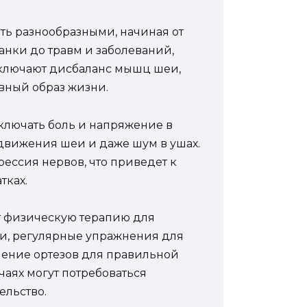
ть разнообразными, начиная от
анки до травм и заболеваний,
включают дисбаланс мышц шеи,
вный образ жизни.
ключать боль и напряжение в
 движения шеи и даже шум в ушах.
рессия нервов, что приведет к
тках.
т физическую терапию для
и, регулярные упражнения для
шение ортезов для правильной
аях могут потребоваться
ельство.