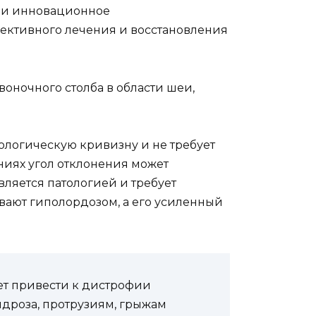
 и инновационное
ективного лечения и восстановления
оночного столба в области шеи,
логическую кривизну и не требует
иях угол отклонения может
является патологией и требует
ают гиполордозом, а его усиленный
ет привести к дистрофии
дроза, протрузиям, грыжам