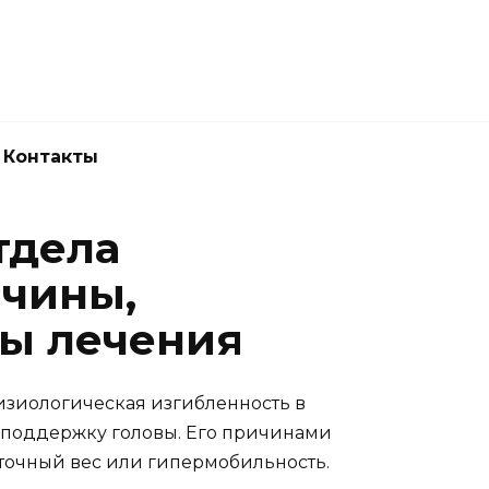
Новокузнецк
(3843) 52-62-10
Контакты
тдела
ичины,
ы лечения
изиологическая изгибленность в
и поддержку головы. Его причинами
ыточный вес или гипермобильность.