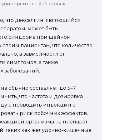
университет г.Хабаровск
о, что дексалгин, являющийся
паратом, может быть
вого синдрома при шейном
 своим пациентам, что количество
льно, в зависимости от
и симптомов, а также
х заболеваний.
а обычно составляет до 5–7
мнить, что частота и дозировка
ендую проводить инъекции с
ировать риск побочных эффектов.
реакцией организма на препарат,
й, таких как желудочно-кишечные