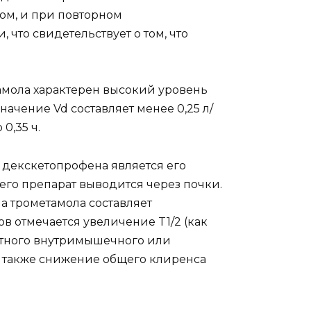
ом, и при повторном
то свидетельствует о том, что
амола характерен высокий уровень
начение Vd составляет менее 0,25 л/
0,35 ч.
декскетопрофена является его
его препарат выводится через почки.
а трометамола составляет
ов отмечается увеличение T1/2 (как
атного внутримышечного или
а также снижение общего клиренса