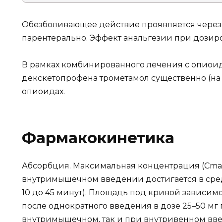
Обезболивающее действие проявляется через 
парентерально. Эффект анальгезии при дозиров
В рамках комбинированного лечения с опио
декскетопрофена трометамол существенно (на 
опиоидах.
Фармакокинетика
Абсорбция. Максимальная концентрация (Cma
внутримышечном введении достигается в сред
10 до 45 минут). Площадь под кривой зависим
после однократного введения в дозе 25–50 мг
внутримышечном, так и при внутривенном вв