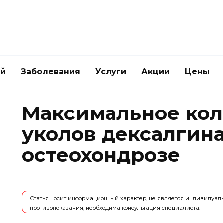
ей
Заболевания
Услуги
Акции
Цены
Максимальное кол
уколов дексалгин
остеохондрозе
Статья носит информационный характер, не является индивидуа
противопоказания, необходима консультация специалиста.