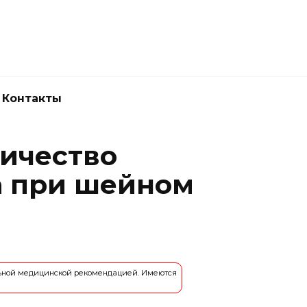
Новокузнецк
(3843) 52-62-10
Контакты
ичество
а при шейном
льной медицинской рекомендацией. Имеются