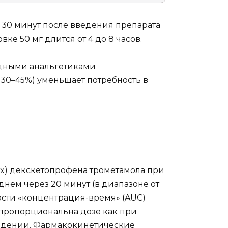
30 минут после введения препарата
ке 50 мг длится от 4 до 8 часов.
идными анальгетиками
30–45%) уменьшает потребность в
x) декскетопрофена трометамола при
нем через 20 минут (в диапазоне от
ости «концентрация-время» (AUC)
 пропорциональна дозе как при
едении. Фармакокинетические