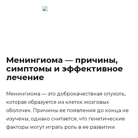
Перейти
к
содержанию
Новокузнецк
(3843) 52-62-10
Менингиома — причины,
симптомы и эффективное
лечение
Менингиома — это доброкачествная опухоль,
которая образуется из клеток мозговых
оболочек. Причины ее появления до конца не
изучены, однако считается, что генетические
факторы могут играть роль в ее развитии.