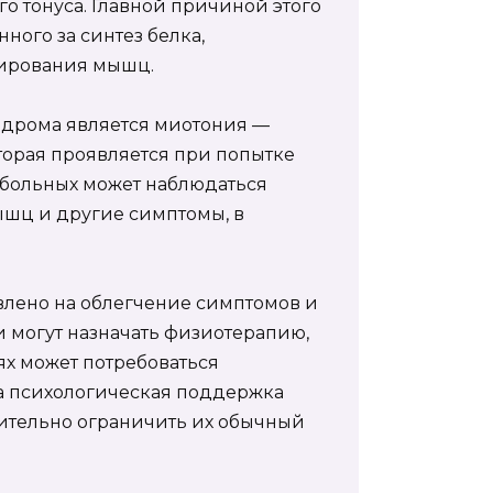
 тонуса. Главной причиной этого
ного за синтез белка,
ирования мышц.
дрома является миотония —
орая проявляется при попытке
у больных может наблюдаться
ышц и другие симптомы, в
лено на облегчение симптомов и
и могут назначать физиотерапию,
ях может потребоваться
а психологическая поддержка
чительно ограничить их обычный