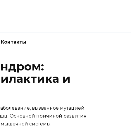
Новокузнецк
(3843) 52-62-10
Контакты
ндром:
филактика и
заболевание, вызванное мутацией
ышц. Основной причиной развития
-мышечной системы.