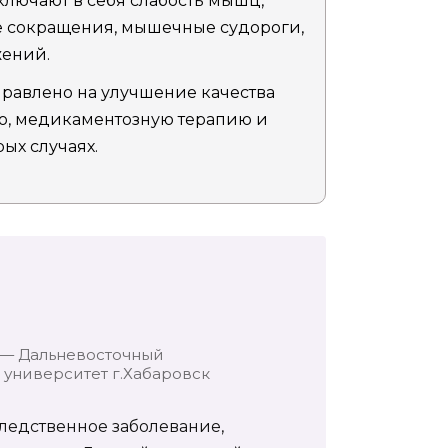
лючают в себя слабость мышц,
 сокращения, мышечные судороги,
ений.
равлено на улучшение качества
ю, медикаментозную терапию и
ых случаях.
 — Дальневосточный
университет г.Хабаровск
ледственное заболевание,