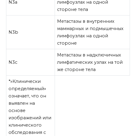
N3a
лимфоузлах на одной
стороне тела
Метастазы в внутренних
маммарных и подмышечных
N3b
лимфоузлах на одной
стороне
Метастазы в надключичных
N3c
лимфатических узлах на той
же стороне тела
*»Клинически
определяемый»
означает, что он
выявлен на
основе
изображений или
клинического
обследования с