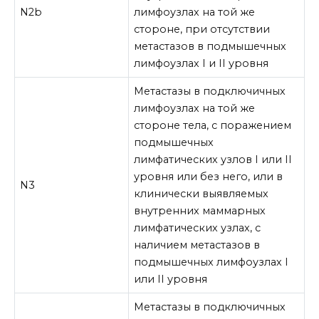
N2b
лимфоузлах на той же
стороне, при отсутствии
метастазов в подмышечных
лимфоузлах I и II уровня
Метастазы в подключичных
лимфоузлах на той же
стороне тела, с поражением
подмышечных
лимфатических узлов I или II
уровня или без него, или в
N3
клинически выявляемых
внутренних маммарных
лимфатических узлах, с
наличием метастазов в
подмышечных лимфоузлах I
или II уровня
Метастазы в подключичных