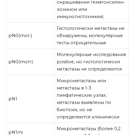
окрашивании гематоксилин-
эозином или
иммуногистохимии)
Гистологически метастазы не
pN0(mol-)
обнаружены, молекулярные
тесты отрицательные
Молекулярные исследования
pN0(mol+)
positive, но гистологически
метастазы не определяются
Микрометастазы или
метастазы в 1-3
лимфатических узлах;
pN1
метастазы выявлены по
биопсии, но не
определяются клинически
Микрометастазы (более 0,2
pN1mi