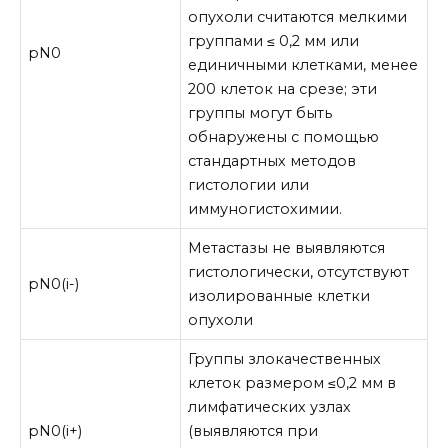
опухоли считаются мелкими
группами ≤ 0,2 мм или
pN0
единичными клетками, менее
200 клеток на срезе; эти
группы могут быть
обнаружены с помощью
стандартных методов
гистологии или
иммуногистохимии.
Метастазы не выявляются
гистологически, отсутствуют
pN0(i-)
изолированные клетки
опухоли
Группы злокачественных
клеток размером ≤0,2 мм в
лимфатических узлах
pN0(i+)
(выявляются при