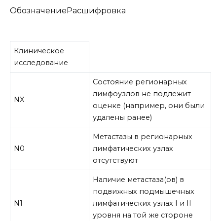
ОбозначениеРасшифровка
Клиническое
исследование
Состояние регионарных
лимфоузлов не подлежит
NX
оценке (например, они были
удалены ранее)
Метастазы в регионарных
N0
лимфатических узлах
отсутствуют
Наличие метастаза(ов) в
подвижных подмышечных
N1
лимфатических узлах I и II
уровня на той же стороне