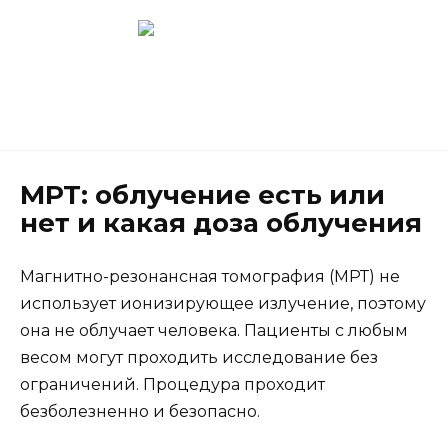
Перейти
к
содержанию
Новокузнецк
(3843) 52-62-10
МРТ: облучение есть или
нет и какая доза облучения
Магнитно-резонансная томография (МРТ) не
использует ионизирующее излучение, поэтому
она не облучает человека. Пациенты с любым
весом могут проходить исследование без
ограничений. Процедура проходит
безболезненно и безопасно.