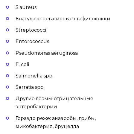
S.aureus
Коагулазо-негативные стафилококки
Streptococci
Entorococcus
Pseudomonas aeruginosa
E. coli
Salmonella spp.
Serratia spp.
Другие грамм-отрицательные
энтеробактерии
Гораздо реже: анаэробы, грибы,
микобактерия, бруцелла