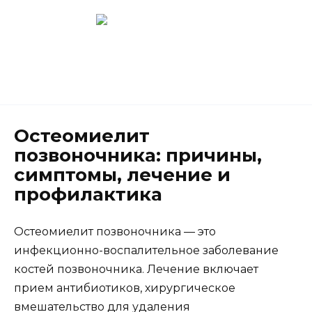
Перейти
к
содержанию
Новокузнецк
(3843) 52-62-10
Остеомиелит
позвоночника: причины,
симптомы, лечение и
профилактика
Остеомиелит позвоночника — это
инфекционно-воспалительное заболевание
костей позвоночника. Лечение включает
прием антибиотиков, хирургическое
вмешательство для удаления