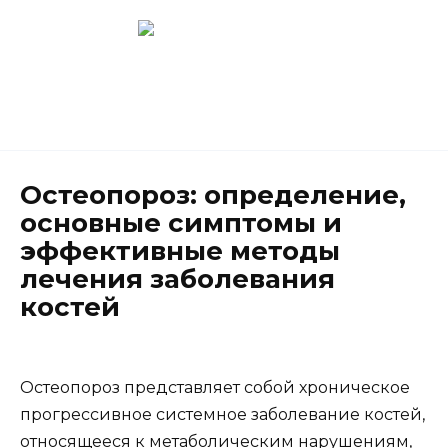
Перейти
к
содержанию
Новокузнецк
(3843) 52-62-10
Остеопороз: определение,
основные симптомы и
эффективные методы
лечения заболевания
костей
Остеопороз представляет собой хроническое
прогрессивное системное заболевание костей,
относящееся к метаболическим нарушениям,