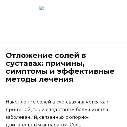
Перейти
к
содержанию
Новокузнецк
(3843) 52-62-10
Отложение солей в
суставах: причины,
симптомы и эффективные
методы лечения
Накопление солей в суставах является как
причиной, так и следствием большинства
заболеваний, связанных с опорно-
двигательным аппаратом. Соль,