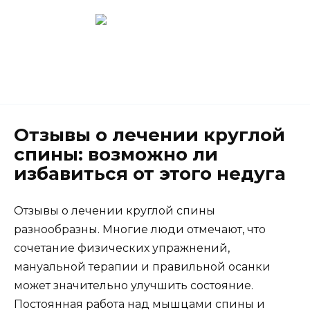
Перейти
к
содержанию
Новокузнецк
(3843) 52-62-10
Отзывы о лечении круглой
спины: возможно ли
избавиться от этого недуга
Отзывы о лечении круглой спины
разнообразны. Многие люди отмечают, что
сочетание физических упражнений,
мануальной терапии и правильной осанки
может значительно улучшить состояние.
Постоянная работа над мышцами спины и