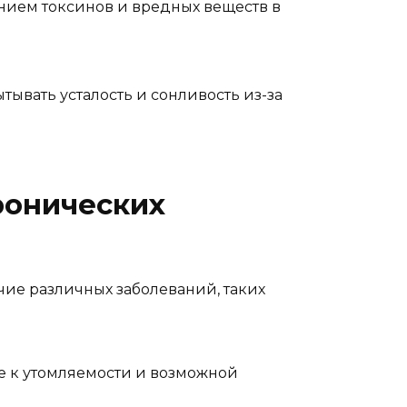
нием токсинов и вредных веществ в
ывать усталость и сонливость из-за
ронических
чие различных заболеваний, таких
 к утомляемости и возможной