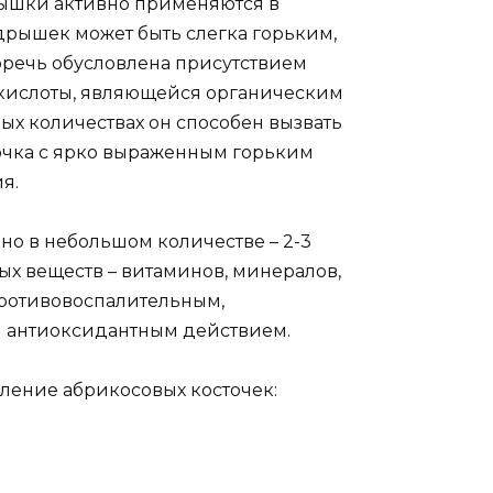
рышки активно применяются в
дрышек может быть слегка горьким,
 Горечь обусловлена присутствием
 кислоты, являющейся органическим
ых количествах он способен вызвать
сточка с ярко выраженным горьким
я.
но в небольшом количестве – 2-3
ных веществ – витаминов, минералов,
противовоспалительным,
 антиоксидантным действием.
ление абрикосовых косточек: