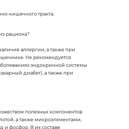
но-кишечного тракта.
из рациона?
наличия аллергии, а также при
кишечнике. Не рекомендуется
аболеваниях эндокринной системы
ахарный диабет), а также при
ножеством полезных компонентов:
слотой, а также микроэлементами,
д и фосфор. В их составе