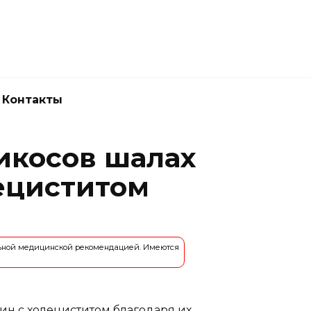
Новокузнецк
(3843) 52-62-10
Контакты
икосов шалах
ециститом
льной медицинской рекомендацией. Имеются
ин с холециститом благодаря их