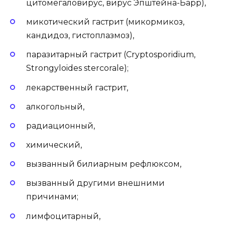
цитомегаловирус, вирус Эпштейна-Барр),
микотический гастрит (микормикоз,
кандидоз, гистоплазмоз),
паразитарный гастрит (Cryptosporidium,
Strongyloides stercorale);
лекарственный гастрит,
алкогольный,
радиационный,
химический,
вызванный билиарным рефлюксом,
вызванный другими внешними
причинами;
лимфоцитарный,