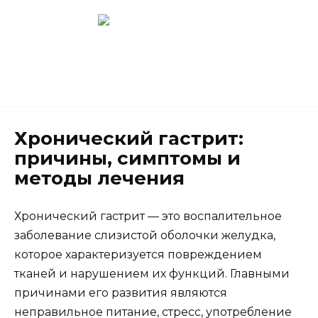
Перейти
к
содержанию
Новокузнецк
(3843) 52-62-10
Хронический гастрит:
причины, симптомы и
методы лечения
Хронический гастрит — это воспалительное
заболевание слизистой оболочки желудка,
которое характеризуется повреждением
тканей и нарушением их функций. Главными
причинами его развития являются
неправильное питание, стресс, употребление