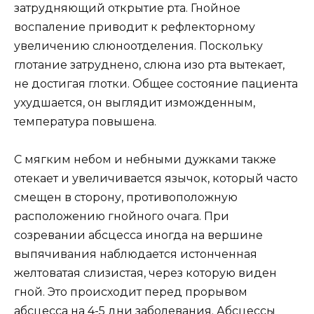
затрудняющий открытие рта. Гнойное
воспаление приводит к рефлекторному
увеличению слюноотделения. Поскольку
глотание затруднено, слюна изо рта вытекает,
не достигая глотки. Общее состояние пациента
ухудшается, он выглядит изможденным,
температура повышена.
С мягким небом и небными дужками также
отекает и увеличивается язычок, который часто
смещен в сторону, противоположную
расположению гнойного очага. При
созревании абсцесса иногда на вершине
выпячивания наблюдается истонченная
желтоватая слизистая, через которую виден
гной. Это происходит перед прорывом
абсцесса на 4-5 дни заболевания. Абсцессы