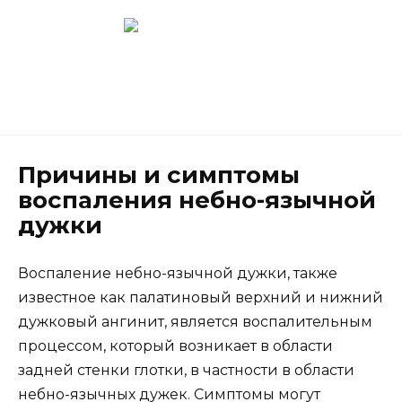
Перейти
к
содержанию
Новокузнецк
(3843) 52-62-10
Причины и симптомы
воспаления небно-язычной
дужки
Воспаление небно-язычной дужки, также
известное как палатиновый верхний и нижний
дужковый ангинит, является воспалительным
процессом, который возникает в области
задней стенки глотки, в частности в области
небно-язычных дужек. Симптомы могут