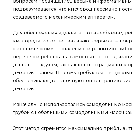
вопросам посвящались весьма информативные
подразумевается, что кислород пассивно посту
создаваемого механическим аппаратом.
Для обеспечения адекватного газообмена у р
кислорода, которые оказывают серьезное пов
к хроническому воспалению и развитию фибро
перевести ребенка на самостоятельное дыхани
дышать воздухом, так как концентрация кисл
дыхания тканей. Поэтому требуются специаль
обеспечивают достаточную концентрацию кис
дыхания.
Изначально использовались самодельные мас
трубок с небольшими самодельными масочка
Этот метод стремится максимально приблизит