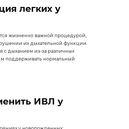
ция легких у
ется жизненно важной процедурой,
арушении их дыхательной функции.
 с дыханием из-за различных
 им поддерживать нормальный
менить ИВЛ у
ояниях у новорожденных: