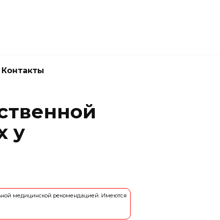
Новокузнецк
(3843) 52-62-10
Контакты
ственной
х у
льной медицинской рекомендацией. Имеются