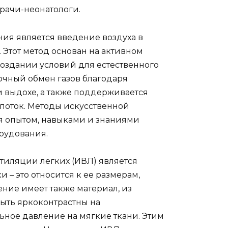
рачи-неонатологи.
ия является введение воздуха в
Этот метод основан на активном
создании условий для естественного
точный обмен газов благодаря
 выдохе, а также поддерживается
поток. Методы искусственной
я опытом, навыками и знаниями
орудования.
иляции легких (ИВЛ) является
 – это относится к ее размерам,
ение имеет также материал, из
быть яркоконтрастны на
ьное давление на мягкие ткани. Этим