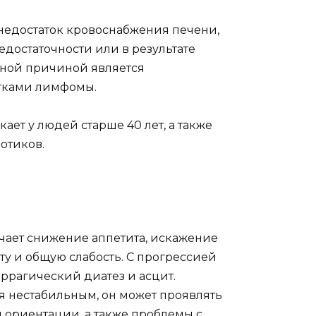
 недостаток кровоснабжения печени,
достаточности или в результате
жной причиной является
етками лимфомы.
ает у людей старше 40 лет, а также
отиков.
чает снижение аппетита, искажение
у и общую слабость. С прогрессией
оррагический диатез и асцит.
я нестабильным, он может проявлять
 ориентации, а также проблемы с