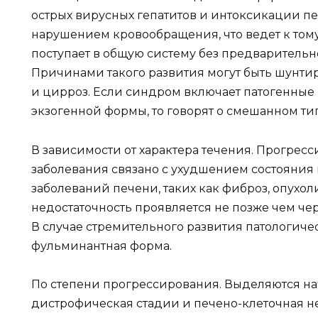
острых вирусных гепатитов и интоксикации п
нарушением кровообращения, что ведет к тому
поступает в общую систему без предваритель
Причинами такого развития могут быть шунти
и цирроз. Если синдром включает патогенные 
экзогенной формы, то говорят о смешанном ти
В зависимости от характера течения. Прогре
заболевания связано с ухудшением состояния 
заболеваний печени, таких как фиброз, опухол
недостаточность проявляется не позже чем че
В случае стремительного развития патологиче
фульминантная форма.
По степени прогрессирования. Выделяются на
дистрофическая стадии и печено-клеточная не