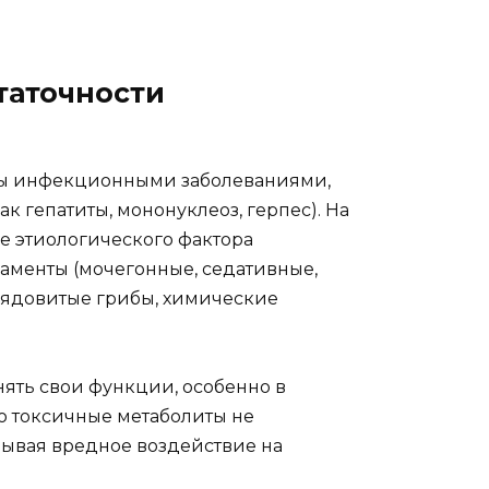
таточности
аны инфекционными заболеваниями,
 гепатиты, мононуклеоз, герпес). На
ве этиологического фактора
аменты (мочегонные, седативные,
 (ядовитые грибы, химические
ять свои функции, особенно в
то токсичные метаболиты не
азывая вредное воздействие на