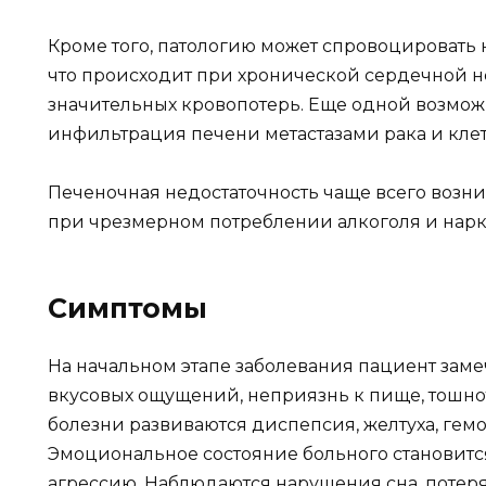
Кроме того, патологию может спровоцировать
что происходит при хронической сердечной не
значительных кровопотерь. Еще одной возмо
инфильтрация печени метастазами рака и кл
Печеночная недостаточность чаще всего возник
при чрезмерном потреблении алкоголя и нарк
Симптомы
На начальном этапе заболевания пациент заме
вкусовых ощущений, неприязнь к пище, тошнот
болезни развиваются диспепсия, желтуха, гем
Эмоциональное состояние больного становитс
агрессию. Наблюдаются нарушения сна, потеря