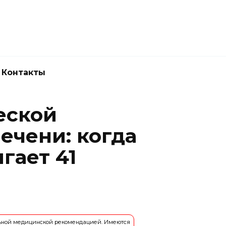
Новокузнецк
(3843) 52-62-10
Контакты
еской
ечени: когда
гает 41
льной медицинской рекомендацией. Имеются