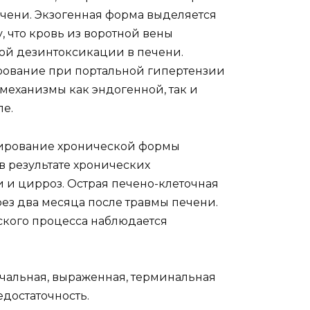
ечени. Экзогенная форма выделяется
, что кровь из воротной вены
ной дезинтоксикации в печени.
рование при портальной гипертензии
механизмы как эндогенной, так и
пе.
ссирование хронической формы
в результате хронических
и и цирроз. Острая печено-клеточная
рез два месяца после травмы печени.
ского процесса наблюдается
чальная, выраженная, терминальная
достаточность.