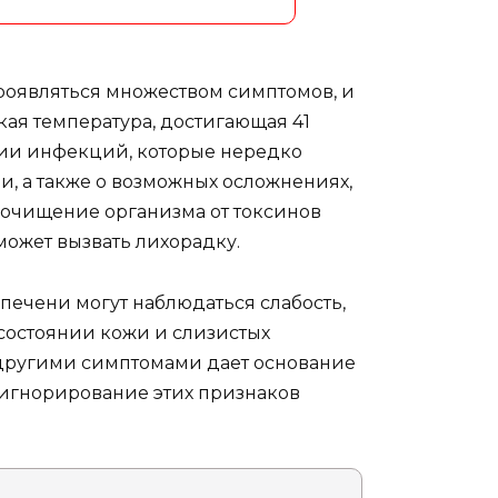
роявляться множеством симптомов, и
ая температура, достигающая 41
итии инфекций, которые нередко
, а также о возможных осложнениях,
е очищение организма от токсинов
может вызвать лихорадку.
печени могут наблюдаться слабость,
в состоянии кожи и слизистых
с другими симптомами дает основание
 игнорирование этих признаков