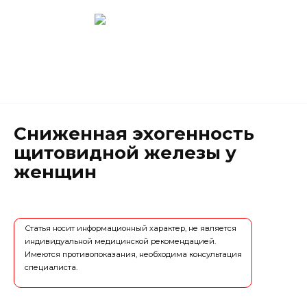
Перейти
к
содержанию
Новокузнецк
(3843) 52-62-10
Сниженная эхогенность
щитовидной железы у
женщин
Статья носит информационный характер, не является
индивидуальной медицинской рекомендацией.
Имеются противопоказания, необходима консультация
специалиста.