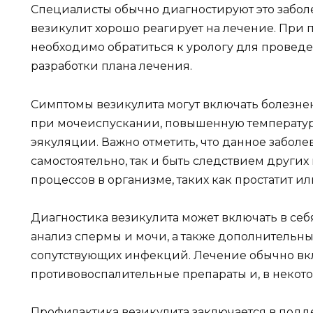
Специалисты обычно диагностируют это заболе
везикулит хорошо реагирует на лечение. При
необходимо обратиться к урологу для провед
разработки плана лечения.
Симптомы везикулита могут включать болезнен
при мочеиспускании, повышенную температур
эякуляции. Важно отметить, что данное заболе
самостоятельно, так и быть следствием друг
процессов в организме, таких как простатит ил
Диагностика везикулита может включать в себ
анализ спермы и мочи, а также дополнительн
сопутствующих инфекций. Лечение обычно вк
противовоспалительные препараты и, в некото
Профилактика везикулита заключается в подд