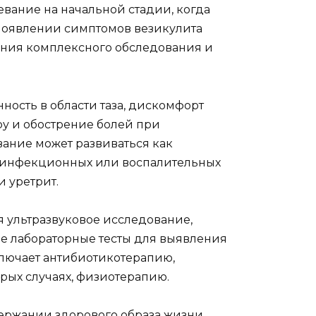
вание на начальной стадии, когда
 появлении симптомов везикулита
ения комплексного обследования и
ность в области таза, дискомфорт
у и обострение болей при
вание может развиваться как
их инфекционных или воспалительных
и уретрит.
я ультразвуковое исследование,
ые лабораторные тесты для выявления
лючает антибиотикотерапию,
рых случаях, физиотерапию.
ержании здорового образа жизни,