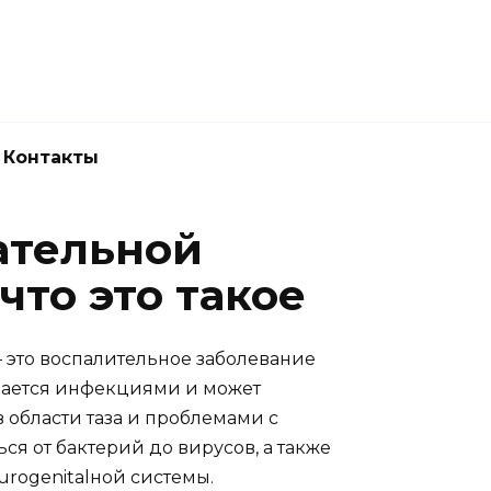
Новокузнецк
(3843) 52-62-10
Контакты
ательной
что это такое
 это воспалительное заболевание
дается инфекциями и может
 области таза и проблемами с
я от бактерий до вирусов, а также
urogenitalной системы.