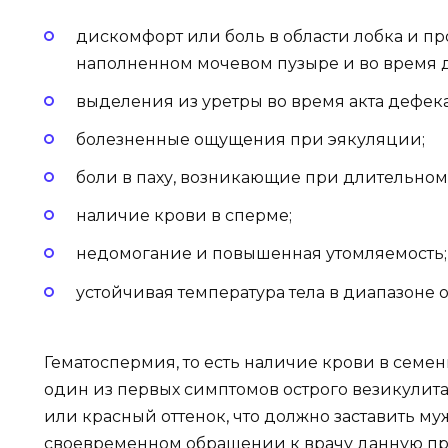
дискомфорт или боль в области лобка и п
наполненном мочевом пузыре и во время 
выделения из уретры во время акта дефек
болезненные ощущения при эякуляции;
боли в паху, возникающие при длительном
наличие крови в сперме;
недомогание и повышенная утомляемость;
устойчивая температура тела в диапазоне от
Гематоспермия, то есть наличие крови в семен
один из первых симптомов острого везикулит
или красный оттенок, что должно заставить м
своевременном обращении к врачу данную п