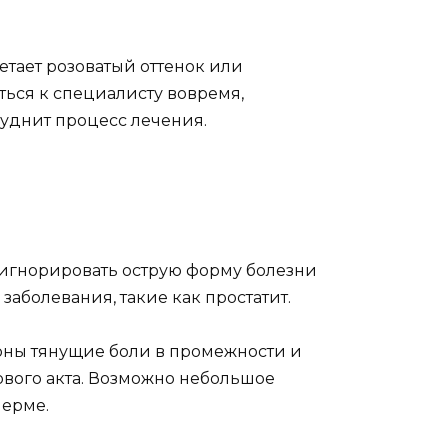
тает розоватый оттенок или
ься к специалисту вовремя,
руднит процесс лечения.
 игнорировать острую форму болезни
аболевания, такие как простатит.
рны тянущие боли в промежности и
ового акта. Возможно небольшое
перме.