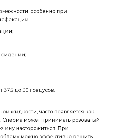
ромежности, особенно при
дефекации;
ации;
 сидении;
 37,5 до 39 градусов.
ной жидкости, часто появляется как
а. Сперма может принимать розоватый
ужчину насторожиться. При
роблему можно эффективно решить