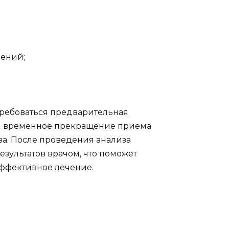
лений;
требоваться предварительная
 и временное прекращение приема
за. После проведения анализа
зультатов врачом, что поможет
эффективное лечение.