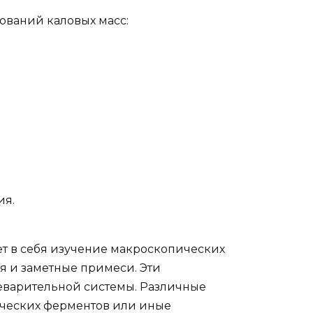
ований каловых масс:
ия.
ет в себя изучение макроскопических
ия и заметные примеси. Эти
еварительной системы. Различные
ических ферментов или иные