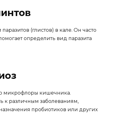
минтов
паразитов (глистов) в кале. Он часто
помогает определить вид паразита
иоз
тво микрофлоры кишечника.
ть к различным заболеваниям,
 назначения пробиотиков или других