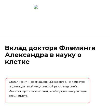
Перейти
к
содержанию
Новокузнецк
(3843) 52-62-10
Вклад доктора Флеминга
Александра в науку о
клетке
Статья носит информационный характер, не является
индивидуальной медицинской рекомендацией.
Имеются противопоказания, необходима консультация
специалиста.