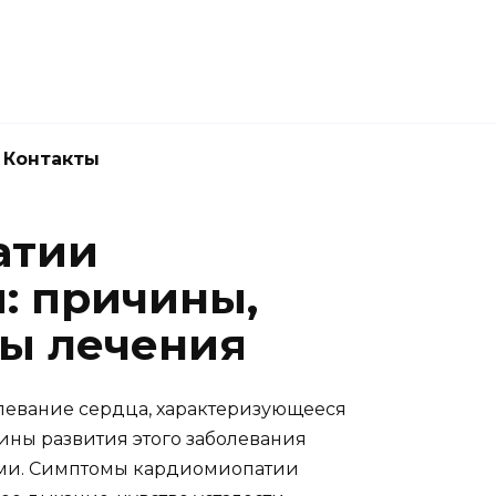
Новокузнецк
(3843) 52-62-10
Контакты
атии
: причины,
ы лечения
левание сердца, характеризующееся
ны развития этого заболевания
ыми. Симптомы кардиомиопатии