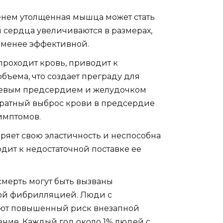
нем утолщенная мышца может стать
 сердца увеличиваются в размерах,
я менее эффективной.
проходит кровь, приводит к
ъема, что создает преграду для
левым предсердием и желудочком
обратный выброс крови в предсердие
имптомов.
яет свою эластичность и неспособна
дит к недостаточной поставке ее
мерть могут быть вызваны
ой фибрилляцией. Люди с
ют повышенный риск внезапной
ение. Каждый год около 1% людей с