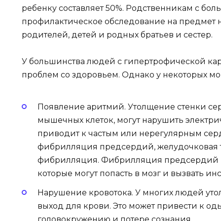
ребенку составляет 50%. Родственникам с бо
профилактическое обследование на предмет 
родителей, детей и родных братьев и сестер.
У большинства людей с гипертрофической ка
проблем со здоровьем. Однако у некоторых мог
Появление аритмий. Утолщение стенки серд
мышечных клеток, могут нарушить электри
приводит к частым или нерегулярным сер
фибрилляция предсердий, желудочковая 
фибрилляция. Фибрилляция предсердий п
которые могут попасть в мозг и вызвать инс
Нарушение кровотока. У многих людей ут
выход для крови. Это может привести к од
головокружению и потере сознания.