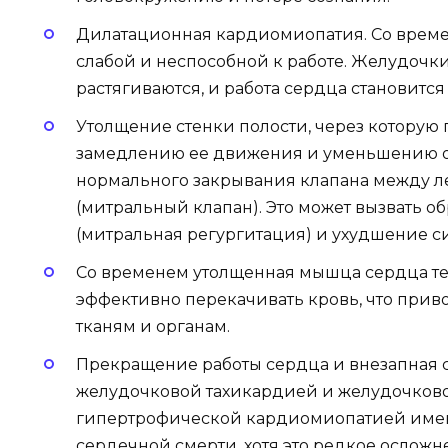
Дилатационная кардиомиопатия. Со време
слабой и неспособной к работе. Желудочки
растягиваются, и работа сердца становитс
Утолщение стенки полости, через которую 
замедлению ее движения и уменьшению об
нормального закрывания клапана между 
(митральный клапан). Это может вызвать 
(митральная регургитация) и ухудшение с
Со временем утолщенная мышца сердца тер
эффективно перекачивать кровь, что приво
тканям и органам.
Прекращение работы сердца и внезапная с
желудочковой тахикардией и желудочков
гипертрофической кардиомиопатией име
сердечной смерти, хотя это редкое осложн