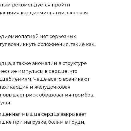
льным рекомендуется пройти
наличия кардиомиопатии, включая
рдиомиопатией нет серьезных
ут возникнуть осложнения, такие как:
ца, а также аномалии в структуре
ческие импульсы в сердце, что
дцебиениям. Чаще всего возникают
тахикардия и желудочковая
овышает риск образования тромбов,
ульт.
олщенная мышца сердца закрывает
ышке при нагрузке, болям в груди,