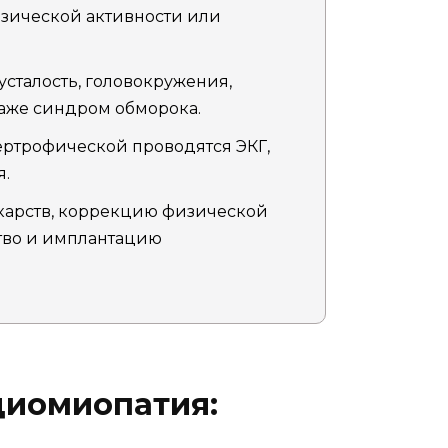
зической активности или
сталость, головокружения,
даже синдром обморока.
ртрофической проводятся ЭКГ,
я.
карств, коррекцию физической
тво и имплантацию
диомиопатия: