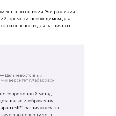
имеют свои отличия. Эти различия
ний, времени, необходимом для
иска и опасности для различных
 — Дальневосточный
университет г.Хабаровск
 это современный метод
 детальные изображения
параты МРТ различаются по
а качество проводимого